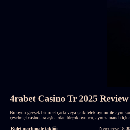
4rabet Casino Tr 2025 Review
Bu oyun gevşek bir rulet çarkı veya çarkıfelek oyunu ile aynı k
çevrimiçi casinolara aşina olan birçok oyuncu, aynı zamanda için
Rulet martingale taktiği
Neredeyse 18,000 