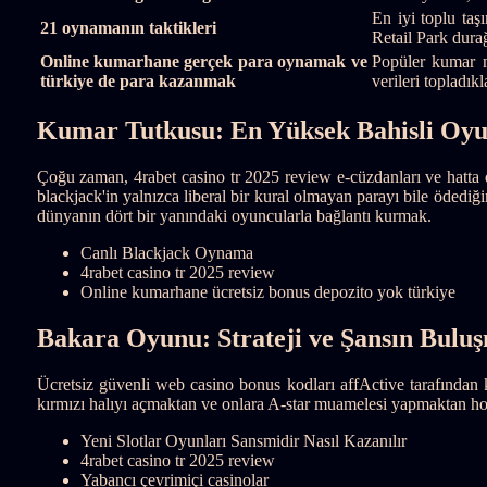
En iyi toplu ta
21 oynamanın taktikleri
Retail Park dura
Online kumarhane gerçek para oynamak ve
Popüler kumar m
türkiye de para kazanmak
verileri topladık
Kumar Tutkusu: En Yüksek Bahisli Oyu
Çoğu zaman, 4rabet casino tr 2025 review e-cüzdanları ve hatta di
blackjack'in yalnızca liberal bir kural olmayan parayı bile ödediğ
dünyanın dört bir yanındaki oyuncularla bağlantı kurmak.
Canlı Blackjack Oynama
4rabet casino tr 2025 review
Online kumarhane ücretsiz bonus depozito yok türkiye
Bakara Oyunu: Strateji ve Şansın Buluş
Ücretsiz güvenli web casino bonus kodları affActive tarafından k
kırmızı halıyı açmaktan ve onlara A-star muamelesi yapmaktan hoşla
Yeni Slotlar Oyunları Sansmidir Nasıl Kazanılır
4rabet casino tr 2025 review
Yabancı çevrimiçi casinolar