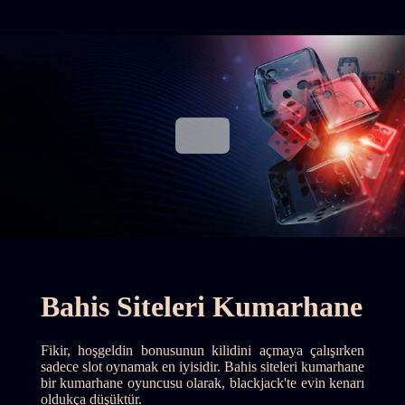
Bahis Siteleri Kumarhane
Fikir, hoşgeldin bonusunun kilidini açmaya çalışırken
sadece slot oynamak en iyisidir. Bahis siteleri kumarhane
bir kumarhane oyuncusu olarak, blackjack'te evin kenarı
oldukça düşüktür.