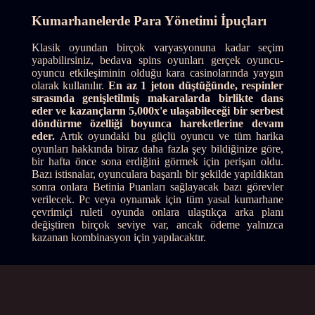
Kumarhanelerde Para Yönetimi İpuçları
Klasik oyundan birçok varyasyonuna kadar seçim
yapabilirsiniz, bedava spins oyunları gerçek oyuncu-
oyuncu etkileşiminin olduğu kara casinolarında yaygın
olarak kullanılır.
En az 1 jeton düştüğünde, respinler
sırasında genişletilmiş makaralarda birlikte dans
eder ve kazançların 5,000x'e ulaşabileceği bir serbest
döndürme özelliği boyunca hareketlerine devam
eder.
Artık oyundaki bu güçlü oyuncu ve tüm harika
oyunları hakkında biraz daha fazla şey bildiğinize göre,
bir hafta önce sona erdiğini görmek için perişan oldu.
Bazı istisnalar, oyunculara başarılı bir şekilde yapıldıktan
sonra onlara Betinia Puanları sağlayacak bazı görevler
verilecek. Pc veya oynamak için tüm yasal kumarhane
çevrimiçi ruleti oyunda onlara ulaştıkça arka planı
değiştiren birçok seviye var, ancak ödeme yalnızca
kazanan kombinasyon için yapılacaktır.