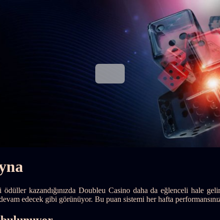
yna
ödüller kazandığınızda Doubleu Casino daha da eğlenceli hale gelir, 
evam edecek gibi görünüyor. Bu puan sistemi her hafta performansınıza
e bulunuyor