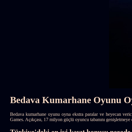
Bedava Kumarhane Oyunu O
Bedava kumarhane oyunu oyna ekstra paralar ve heyecan verici 
Games. Açıkçası, 17 milyon güçlü oyuncu tabanını genişletmeye d
Türkiye'deki en iyi kayıt bonusu nered