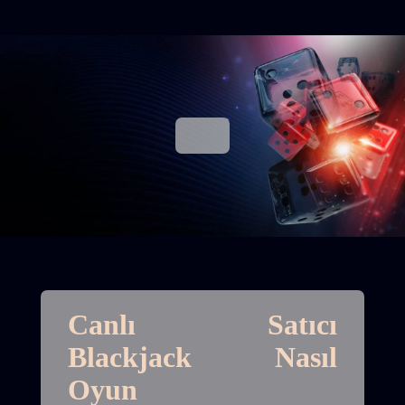
Canlı Satıcı
Blackjack Nasıl
Oyun