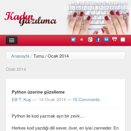
Anasayfa
/
Tumu / Ocak 2014
Kadın
Ocak 2014
Duyurular
Kişisel Deneyimlerimiz
Python üzerine güzelleme
Düşündüklerimiz
Elif T. Kuş
—
14 Ocak 2014
—
10 Comments
Teknik
Python ile kod yazmak ayrı bir zevk…
Arayüz Tasarımı
Diller
Herkes kod yazdığı dili sever, över, en iyisi zanneder. En