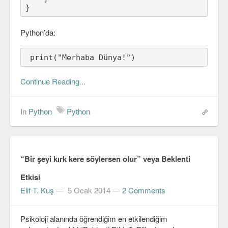
}
Veri Yapıları & Algoritmalar
Veritabanı
Python’da:
MongoDB
 print("Merhaba Dünya!")
PostgreSQL
Continue Reading...
Robotik
In
Python
Python
Biz
Biz Kimiz?
Yazarlar
“Bir şeyi kırk kere söylersen olur” veya Beklenti
Etkinlikler
Etkisi
Elif T. Kuş
—
5 Ocak 2014
—
2 Comments
Bize Katılın
Bize yazın
Psikoloji alanında öğrendiğim en etkilendiğim