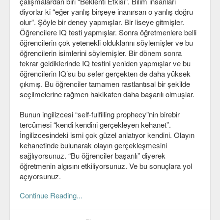
çalışmalardan biri “Beklenti Etkisi”. Bilim insanları
Viki
diyorlar ki “eğer yanlış birşeye inanırsan o yanlış doğru
olur”. Şöyle bir deney yapmışlar. Bir liseye gitmişler.
Öğrencilere IQ testi yapmışlar. Sonra öğretmenlere belli
öğrencilerin çok yetenekli olduklarını söylemişler ve bu
öğrencilerin isimlerini söylemişler. Bir dönem sonra
tekrar geldiklerinde IQ testini yeniden yapmışlar ve bu
öğrencilerin IQ’su bu sefer gerçekten de daha yüksek
çıkmış. Bu öğrenciler tamamen rastlantısal bir şekilde
seçilmelerine rağmen hakikaten daha başarılı olmuşlar.
Bunun ingilizcesi “self-fulfilling prophecy”nin birebir
tercümesi “kendi kendini gerçekleyen kehanet”.
İngilizcesindeki ismi çok güzel anlatıyor kendini. Olayın
kehanetinde bulunarak olayın gerçekleşmesini
sağlıyorsunuz. “Bu öğrenciler başarılı” diyerek
öğretmenin algısını etkiliyorsunuz. Ve bu sonuçlara yol
açıyorsunuz.
Continue Reading...