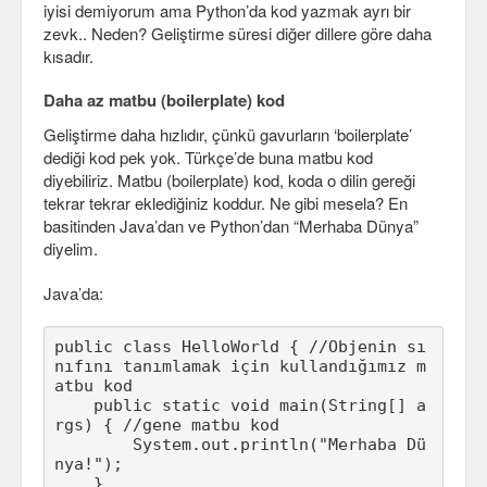
iyisi demiyorum ama Python’da kod yazmak ayrı bir
C#
zevk.. Neden? Geliştirme süresi diğer dillere göre daha
kısadır.
Java
Daha az matbu (boilerplate) kod
Javascript
Geliştirme daha hızlıdır, çünkü gavurların ‘boilerplate’
dediği kod pek yok. Türkçe’de buna matbu kod
PHP
diyebiliriz. Matbu (boilerplate) kod, koda o dilin gereği
tekrar tekrar eklediğiniz koddur. Ne gibi mesela? En
Python
basitinden Java’dan ve Python’dan “Merhaba Dünya”
Scala
diyelim.
Güvenlik
Java’da:
Mobil
public class HelloWorld { //Objenin sı
nıfını tanımlamak için kullandığımız m
Android
atbu kod

    public static void main(String[] a
OS
rgs) { //gene matbu kod

        System.out.println("Merhaba Dü
Linux
nya!");

    }
