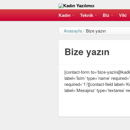
Kadın
Teknik
Biz
Viki
Anasayfa
/
Bize yazın
Bize yazın
[contact-form to=’bize-yazin@kadin
label=’İsim’ type=’name’ required=’1
required=’1’/][contact-field label=’K
label=’Mesajınız’ type=’textarea’ re