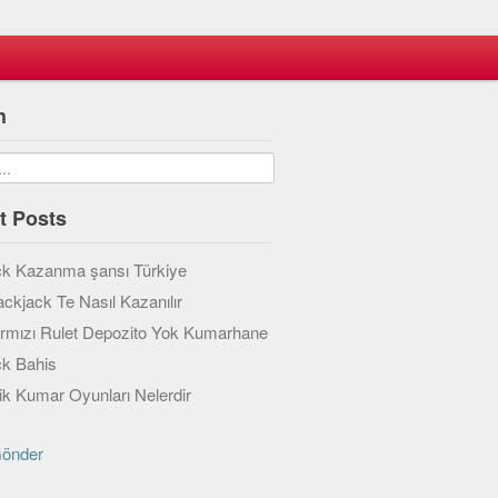
h
t Posts
ck Kazanma şansı Türkiye
ackjack Te Nasıl Kazanılır
ırmızı Rulet Depozito Yok Kumarhane
ck Bahis
k Kumar Oyunları Nelerdir
Gönder