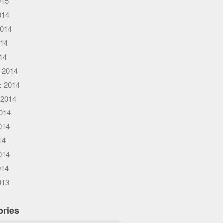
015
014
2014
014
014
 2014
 2014
 2014
014
014
14
014
014
013
ories