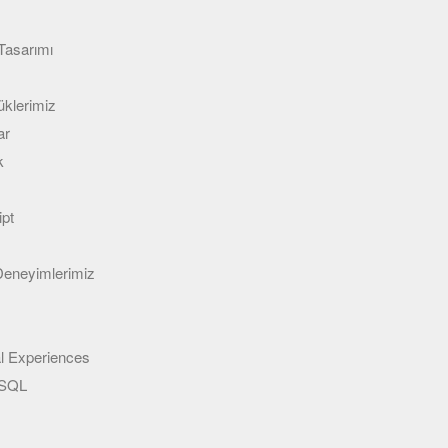
Tasarımı
klerimiz
ar
k
ipt
 Deneyimlerimiz
l Experiences
eSQL