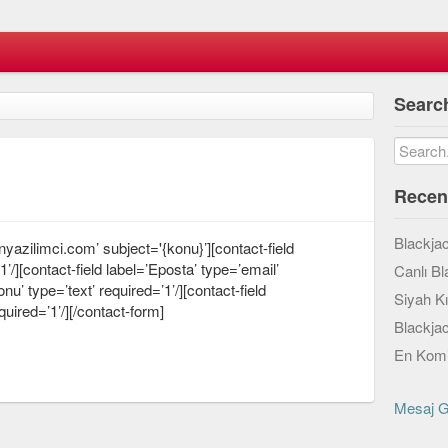
Searc
Recen
Blackja
yazilimci.com’ subject='{konu}’][contact-field
’/][contact-field label=’Eposta’ type=’email’
Canlı Bl
onu’ type=’text’ required=’1’/][contact-field
Siyah K
quired=’1’/][/contact-form]
Blackja
En Komi
Mesaj 