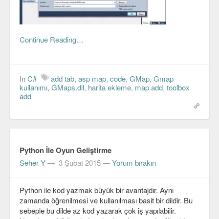
Continue Reading…
In
C#
add tab
,
asp map
,
code
,
GMap
,
Gmap
kullanımı
,
GMaps.dll
,
harita ekleme
,
map add
,
toolbox
add
Python İle Oyun Geliştirme
Seher Y
—
3 Şubat 2015
—
Yorum bırakın
Python ile kod yazmak büyük bir avantajdır. Aynı
zamanda öğrenilmesi ve kullanılması basit bir dildir. Bu
sebeple bu dilde az kod yazarak çok iş yapılabilir.