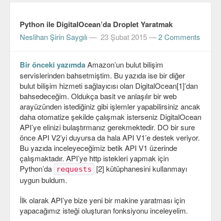
Veri Yapıları & Algoritmalar
Python ile DigitalOcean’da Droplet Yaratmak
Veritabanı
Neslihan Şirin Saygılı
—
23 Şubat 2015
—
2 Comments
MongoDB
Bir önceki yazımda
Amazon’un bulut bilişim
PostgreSQL
servislerinden bahsetmiştim. Bu yazıda ise bir diğer
bulut bilişim hizmeti sağlayıcısı olan DigitalOcean[1]’dan
Robotik
bahsedeceğim. Oldukça basit ve anlaşılır bir web
arayüzünden istediğiniz gibi işlemler yapabilirsiniz ancak
Biz
daha otomatize şekilde çalışmak isterseniz DigitalOcean
API’ye elinizi bulaştırmanız gerekmektedir. DO bir sure
Biz Kimiz?
önce API V2’yi duyursa da hala API V1’e destek veriyor.
Yazarlar
Bu yazıda inceleyeceğimiz betik API V1 üzerinde
çalışmaktadır. API’ye http istekleri yapmak için
Etkinlikler
Python’da
[2] kütüphanesini kullanmayı
requests
uygun buldum.
Bize Katılın
İlk olarak API’ye bize yeni bir makine yaratması için
Bize yazın
yapacağımız isteği oluşturan fonksiyonu inceleyelim.