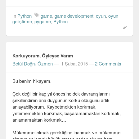
In
Python
game
,
game development
,
oyun
,
oyun
geliştirme
,
pygame
,
Python
Korkuyorum, Öyleyse Varım
Betül Doğru Özmen
—
1 Şubat 2015
—
2 Comments
Bu benim hikayem.
Çok değil bir kaç yıl öncesine dek davranışlarımı
şekillendiren ana duygunun korku olduğunu artık
anlayabiliyorum. Kaybetmekten korkmak,
yetememekten korkmak, başaramamaktan korkmak,
anlamamaktan korkmak…
Mükemmel olmak gerektiğine inanmak ve mükemmel
olmaya çalışmak büyük strese neden oluyor, hem