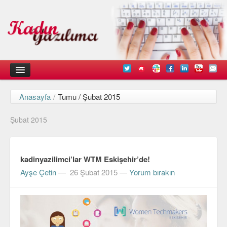
Anasayfa
/
Tumu / Şubat 2015
Kadın
Şubat 2015
Duyurular
Kişisel Deneyimlerimiz
kadinyazilimci’lar WTM Eskişehir’de!
Düşündüklerimiz
Ayşe Çetin
—
26 Şubat 2015
—
Yorum bırakın
Teknik
Arayüz Tasarımı
Diller