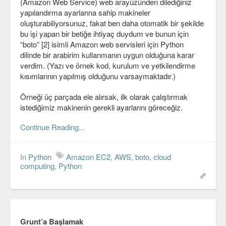
(Amazon Web Service) web arayüzünden dilediğiniz
yapılandırma ayarlarına sahip makineler
oluşturabiliyorsunuz, fakat ben daha otomatik bir şekilde
bu işi yapan bir betiğe ihtiyaç duydum ve bunun için
“boto” [2] isimli Amazon web servisleri için Python
dilinde bir arabirim kullanmanın uygun olduğuna karar
verdim. (Yazı ve örnek kod, kurulum ve yetkilendirme
kısımlarının yapılmış olduğunu varsaymaktadır.)
Örneği üç parçada ele alırsak, ilk olarak çalıştırmak
istediğimiz makinenin gerekli ayarlarını göreceğiz.
Continue Reading...
In
Python
Amazon EC2
,
AWS
,
boto
,
cloud
computing
,
Python
Grunt’a Başlamak