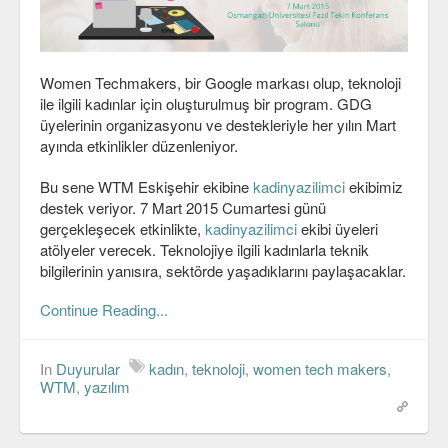
C#
Java
Women Techmakers, bir Google markası olup, teknoloji
ile ilgili kadınlar için oluşturulmuş bir program. GDG
Javascript
üyelerinin organizasyonu ve destekleriyle her yılın Mart
ayında etkinlikler düzenleniyor.
PHP
Python
Bu sene WTM Eskişehir ekibine
kadinyazilimci
ekibimiz
destek veriyor. 7 Mart 2015 Cumartesi günü
Scala
gerçekleşecek etkinlikte,
kadinyazilimci
ekibi üyeleri
atölyeler verecek. Teknolojiye ilgili kadınlarla teknik
Güvenlik
bilgilerinin yanısıra, sektörde yaşadıklarını paylaşacaklar.
Mobil
Continue Reading...
Android
In
Duyurular
kadın
,
teknoloji
,
women tech makers
,
OS
WTM
,
yazılım
Linux