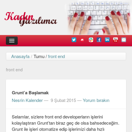
Anasayfa
/
Tumu /
front end
Kadın
front end
Duyurular
Kişisel Deneyimlerimiz
Grunt’a Başlamak
Düşündüklerimiz
Nesrin Kalender
—
9 Şubat 2015
—
Yorum bırakın
Teknik
Selamlar, sizlere front end developerların işlerini
Arayüz Tasarımı
kolaylaştıran Grunt’tan biraz geç de olsa bahsedeceğim.
Diller
Grunt ile işleri otomatize edip işlerimizi daha hızlı