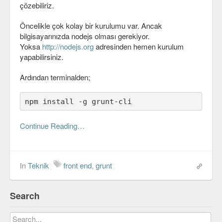
çözebiliriz.
C#
Öncelikle çok kolay bir kurulumu var. Ancak
Java
bilgisayarınızda nodejs olması gerekiyor.
Yoksa
http://nodejs.org
adresinden hemen kurulum
Javascript
yapabilirsiniz.
PHP
Ardından terminalden;
Python
npm install -g grunt-cli
Scala
Continue Reading…
Güvenlik
Mobil
In
Teknik
front end
,
grunt
Android
OS
Search
Linux