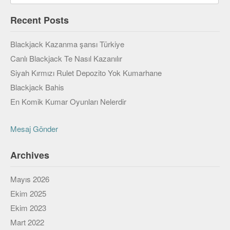
Veri Yapıları & Algoritmalar
Recent Posts
Veritabanı
Blackjack Kazanma şansı Türkiye
MongoDB
Canlı Blackjack Te Nasıl Kazanılır
PostgreSQL
Siyah Kırmızı Rulet Depozito Yok Kumarhane
Blackjack Bahis
Robotik
En Komik Kumar Oyunları Nelerdir
Biz
Mesaj Gönder
Biz Kimiz?
Yazarlar
Archives
Etkinlikler
Mayıs 2026
Ekim 2025
Bize Katılın
Ekim 2023
Bize yazın
Mart 2022