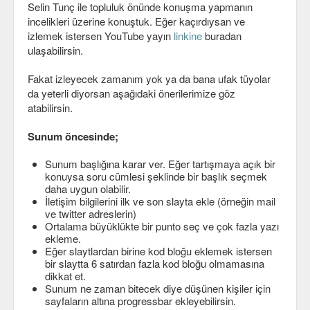
Selin Tunç ile topluluk önünde konuşma yapmanın
C#
incelikleri üzerine konuştuk. Eğer kaçırdıysan ve
izlemek istersen YouTube yayın
linkine
buradan
Java
ulaşabilirsin.
Javascript
Fakat izleyecek zamanım yok ya da bana ufak tüyolar
da yeterli diyorsan aşağıdaki önerilerimize göz
PHP
atabilirsin.
Python
Sunum öncesinde;
Scala
Sunum başlığına karar ver. Eğer tartışmaya açık bir
konuysa soru cümlesi şeklinde bir başlık seçmek
Güvenlik
daha uygun olabilir.
İletişim bilgilerini ilk ve son slayta ekle (örneğin mail
Mobil
ve twitter adreslerin)
Ortalama büyüklükte bir punto seç ve çok fazla yazı
ekleme.
Android
Eğer slaytlardan birine kod bloğu eklemek istersen
bir slaytta 6 satırdan fazla kod bloğu olmamasına
OS
dikkat et.
Sunum ne zaman bitecek diye düşünen kişiler için
Linux
sayfaların altına progressbar ekleyebilirsin.