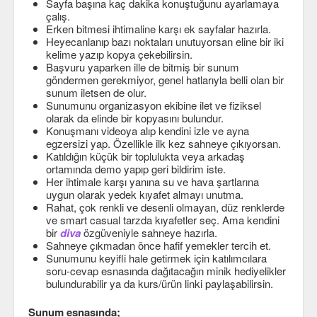
Sayfa başına kaç dakika konuştuğunu ayarlamaya
Veri Yapıları & Algoritmalar
çalış.
Erken bitmesi ihtimaline karşı ek sayfalar hazırla.
Veritabanı
Heyecanlanıp bazı noktaları unutuyorsan eline bir iki
kelime yazıp kopya çekebilirsin.
Başvuru yaparken ille de bitmiş bir sunum
MongoDB
göndermen gerekmiyor, genel hatlarıyla belli olan bir
sunum iletsen de olur.
PostgreSQL
Sunumunu organizasyon ekibine ilet ve fiziksel
olarak da elinde bir kopyasını bulundur.
Robotik
Konuşmanı videoya alıp kendini izle ve ayna
egzersizi yap. Özellikle ilk kez sahneye çıkıyorsan.
Biz
Katıldığın küçük bir toplulukta veya arkadaş
ortamında demo yapıp geri bildirim iste.
Her ihtimale karşı yanına su ve hava şartlarına
Biz Kimiz?
uygun olarak yedek kıyafet almayı unutma.
Rahat, çok renkli ve desenli olmayan, düz renklerde
Yazarlar
ve smart casual tarzda kıyafetler seç. Ama kendini
bir
diva
özgüveniyle sahneye hazırla.
Etkinlikler
Sahneye çıkmadan önce hafif yemekler tercih et.
Sunumunu keyifli hale getirmek için katılımcılara
Bize Katılın
soru-cevap esnasında dağıtacağın minik hediyelikler
bulundurabilir ya da kurs/ürün linki paylaşabilirsin.
Bize yazın
Sunum esnasında;