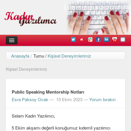
Anasayfa
/
Tumu /
Kişisel Deneyimlerimiz
Kadın
Kişisel Deneyimlerimiz
Duyurular
Kişisel Deneyimlerimiz
Public Speaking Mentorship Notları
Düşündüklerimiz
Esra Paksoy Ocak
—
10 Ekim 2023
—
Yorum bırakın
Teknik
Selam Kadın Yazılımcı,
Arayüz Tasarımı
Diller
5 Ekim akşamı değerli konuğumuz kıdemli yazılımcı