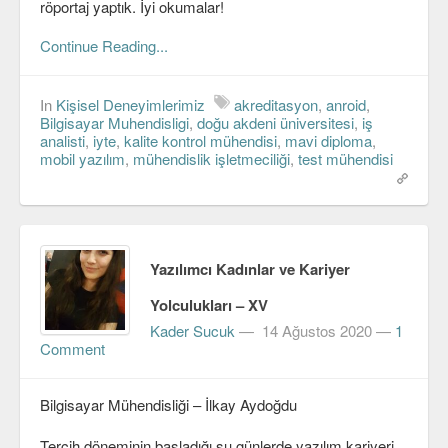
röportaj yaptık. İyi okumalar!
Continue Reading...
In
Kişisel Deneyimlerimiz
akreditasyon
,
anroid
,
Bilgisayar Muhendisligi
,
doğu akdeni üniversitesi
,
iş
analisti
,
iyte
,
kalite kontrol mühendisi
,
mavi diploma
,
mobil yazılım
,
mühendislik işletmeciliği
,
test mühendisi
Yazılımcı Kadınlar ve Kariyer
Yolculukları – XV
Kader Sucuk
—
14 Ağustos 2020
—
1
Comment
Bilgisayar Mühendisliği – İlkay Aydoğdu
Tercih döneminin başladığı şu günlerde yazılım kariyeri