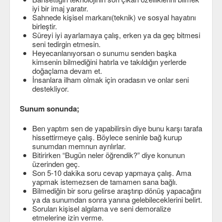
iyi bir imaj yaratır.
Sahnede kişisel markanı(teknik) ve sosyal hayatını
birleştir.
Süreyi iyi ayarlamaya çalış, erken ya da geç bitmesi
seni tedirgin etmesin.
Heyecanlanıyorsan o sunumu senden başka
kimsenin bilmediğini hatırla ve takıldığın yerlerde
doğaçlama devam et.
İnsanlara ilham olmak için oradasın ve onlar seni
destekliyor.
Sunum sonunda;
Ben yaptım sen de yapabilirsin diye bunu karşı tarafa
hissettirmeye çalış. Böylece seninle bağ kurup
sunumdan memnun ayrılırlar.
Bitirirken “Bugün neler öğrendik?” diye konunun
üzerinden geç.
Son 5-10 dakika soru cevap yapmaya çalış. Ama
yapmak istemezsen de tamamen sana bağlı.
Bilmediğin bir soru gelirse araştırıp dönüş yapacağını
ya da sunumdan sonra yanına gelebileceklerini belirt.
Soruları kişisel algılama ve seni demoralize
etmelerine izin verme.