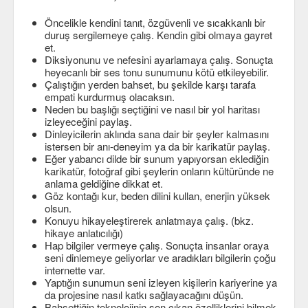
Viki
Öncelikle kendini tanıt, özgüvenli ve sıcakkanlı bir
duruş sergilemeye çalış. Kendin gibi olmaya gayret
et.
Diksiyonunu ve nefesini ayarlamaya çalış. Sonuçta
heyecanlı bir ses tonu sunumunu kötü etkileyebilir.
Çalıştığın yerden bahset, bu şekilde karşı tarafa
empati kurdurmuş olacaksın.
Neden bu başlığı seçtiğini ve nasıl bir yol haritası
izleyeceğini paylaş.
Dinleyicilerin aklında sana dair bir şeyler kalmasını
istersen bir anı-deneyim ya da bir karikatür paylaş.
Eğer yabancı dilde bir sunum yapıyorsan eklediğin
karikatür, fotoğraf gibi şeylerin onların kültüründe ne
anlama geldiğine dikkat et.
Göz kontağı kur, beden dilini kullan, enerjin yüksek
olsun.
Konuyu hikayeleştirerek anlatmaya çalış. (bkz.
hikaye anlatıcılığı)
Hap bilgiler vermeye çalış. Sonuçta insanlar oraya
seni dinlemeye geliyorlar ve aradıkları bilgilerin çoğu
internette var.
Yaptığın sunumun seni izleyen kişilerin kariyerine ya
da projesine nasıl katkı sağlayacağını düşün.
Bahsettiğin teknolojinin son çıkan özelliklerini bilmek