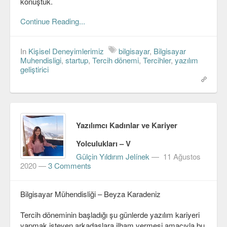
konuştuk.
Continue Reading...
In
Kişisel Deneyimlerimiz
bilgisayar
,
Bilgisayar
Muhendisligi
,
startup
,
Tercih dönemi
,
Tercihler
,
yazılım
geliştirici
Yazılımcı Kadınlar ve Kariyer
Yolculukları – V
Gülçin Yıldırım Jelínek
—
11 Ağustos
2020
—
3 Comments
Bilgisayar Mühendisliği – Beyza Karadeniz
Tercih döneminin başladığı şu günlerde yazılım kariyeri
yapmak isteyen arkadaşlara ilham vermesi amacıyla bu