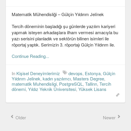
Matematik Mühendisliği – Gülçin Yıldırım Jelínek
Tercih döneminin başladığı şu günlerde yazılım kariyeri
yapmak isteyen arkadaşlara ilham vermesi amacıyla bu
yazı serisini planladık ve sektörün bilinen isimleri ile
röportaj yaptık. Serimizin 3. röportajı Gülçin Yıldırım ile.
Continue Reading...
In
Kişisel Deneyimlerimiz
devops
,
Estonya
,
Gülçin
Yıldırım Jelinek
,
kadın yazılımcı
,
Masters Degree
,
matematik Muhendisligi
,
PostgreSQL
,
Tallinn
,
Tercih
dönemi
,
Yıldız Yeknik Üniversitesi
,
Yüksek Lisans
Older
Newer