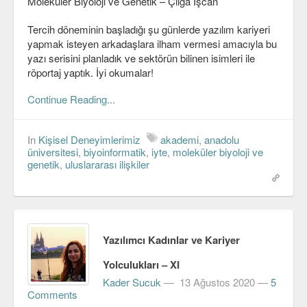
Moleküler Biyoloji ve Genetik – Çılga İşcan
C#
Tercih döneminin başladığı şu günlerde yazılım kariyeri
yapmak isteyen arkadaşlara ilham vermesi amacıyla bu
Java
yazı serisini planladık ve sektörün bilinen isimleri ile
röportaj yaptık. İyi okumalar!
Javascript
Continue Reading...
PHP
Python
In
Kişisel Deneyimlerimiz
akademi
,
anadolu
üniversitesi
,
biyoinformatik
,
iyte
,
moleküler biyoloji ve
Scala
genetik
,
uluslararası ilişkiler
Güvenlik
Mobil
Android
Yazılımcı Kadınlar ve Kariyer
Yolculukları – XI
OS
Kader Sucuk
—
13 Ağustos 2020
—
5
Linux
Comments