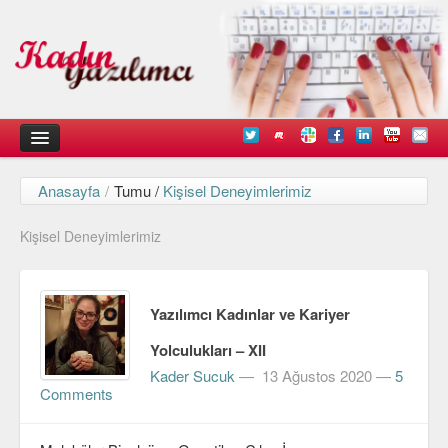
Anasayfa
/
Tumu /
Kişisel Deneyimlerimiz
Kadın
Kişisel Deneyimlerimiz
Duyurular
Kişisel Deneyimlerimiz
Yazılımcı Kadınlar ve Kariyer
Düşündüklerimiz
Yolculukları – XII
Teknik
Kader Sucuk
—
13 Ağustos 2020
—
5
Comments
Arayüz Tasarımı
Diller