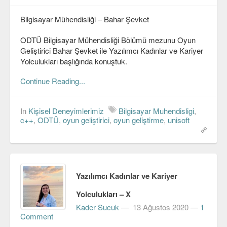
Veri Yapıları & Algoritmalar
Bilgisayar Mühendisliği – Bahar Şevket
Veritabanı
ODTÜ Bilgisayar Mühendisliği Bölümü mezunu Oyun
MongoDB
Geliştirici Bahar Şevket ile Yazılımcı Kadınlar ve Kariyer
Yolculukları başlığında konuştuk.
PostgreSQL
Continue Reading...
Robotik
In
Kişisel Deneyimlerimiz
Bilgisayar Muhendisligi
,
Biz
c++
,
ODTÜ
,
oyun geliştirici
,
oyun geliştirme
,
unisoft
Biz Kimiz?
Yazarlar
Etkinlikler
Yazılımcı Kadınlar ve Kariyer
Bize Katılın
Yolculukları – X
Kader Sucuk
—
13 Ağustos 2020
—
1
Bize yazın
Comment