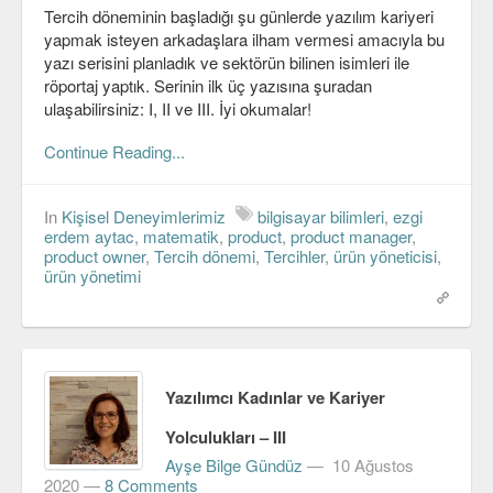
Tercih döneminin başladığı şu günlerde yazılım kariyeri
yapmak isteyen arkadaşlara ilham vermesi amacıyla bu
yazı serisini planladık ve sektörün bilinen isimleri ile
röportaj yaptık. Serinin ilk üç yazısına şuradan
ulaşabilirsiniz: I, II ve III. İyi okumalar!
Continue Reading...
In
Kişisel Deneyimlerimiz
bilgisayar bilimleri
,
ezgi
erdem aytac
,
matematik
,
product
,
product manager
,
product owner
,
Tercih dönemi
,
Tercihler
,
ürün yöneticisi
,
ürün yönetimi
Yazılımcı Kadınlar ve Kariyer
Yolculukları – III
Ayşe Bilge Gündüz
—
10 Ağustos
2020
—
8 Comments