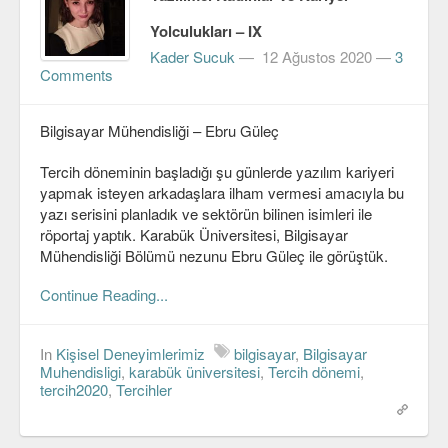
Yolculukları – IX
Kader Sucuk
—
12 Ağustos 2020
—
3
Comments
Bilgisayar Mühendisliği – Ebru Güleç
Tercih döneminin başladığı şu günlerde yazılım kariyeri
yapmak isteyen arkadaşlara ilham vermesi amacıyla bu
yazı serisini planladık ve sektörün bilinen isimleri ile
röportaj yaptık. Karabük Üniversitesi, Bilgisayar
Mühendisliği Bölümü nezunu Ebru Güleç ile görüştük.
Continue Reading...
In
Kişisel Deneyimlerimiz
bilgisayar
,
Bilgisayar
Muhendisligi
,
karabük üniversitesi
,
Tercih dönemi
,
tercih2020
,
Tercihler