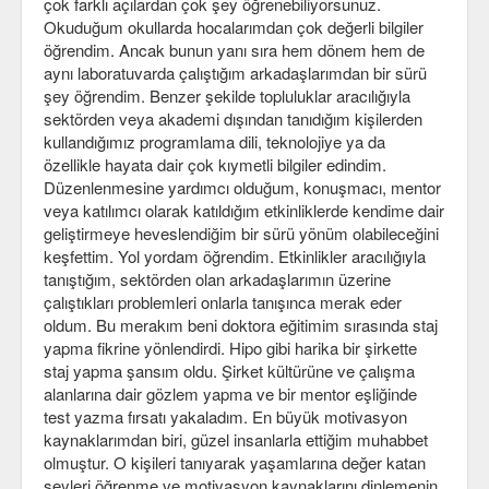
çok farklı açılardan çok şey öğrenebiliyorsunuz.
Okuduğum okullarda hocalarımdan çok değerli bilgiler
öğrendim. Ancak bunun yanı sıra hem dönem hem de
aynı laboratuvarda çalıştığım arkadaşlarımdan bir sürü
şey öğrendim. Benzer şekilde topluluklar aracılığıyla
sektörden veya akademi dışından tanıdığım kişilerden
kullandığımız programlama dili, teknolojiye ya da
özellikle hayata dair çok kıymetli bilgiler edindim.
Düzenlenmesine yardımcı olduğum, konuşmacı, mentor
veya katılımcı olarak katıldığım etkinliklerde kendime dair
geliştirmeye heveslendiğim bir sürü yönüm olabileceğini
keşfettim. Yol yordam öğrendim. Etkinlikler aracılığıyla
tanıştığım, sektörden olan arkadaşlarımın üzerine
çalıştıkları problemleri onlarla tanışınca merak eder
oldum. Bu merakım beni doktora eğitimim sırasında staj
yapma fikrine yönlendirdi. Hipo gibi harika bir şirkette
staj yapma şansım oldu. Şirket kültürüne ve çalışma
alanlarına dair gözlem yapma ve bir mentor eşliğinde
test yazma fırsatı yakaladım. En büyük motivasyon
kaynaklarımdan biri, güzel insanlarla ettiğim muhabbet
olmuştur. O kişileri tanıyarak yaşamlarına değer katan
şeyleri öğrenme ve motivasyon kaynaklarını dinlemenin