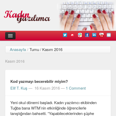
Anasayfa
/
Tumu / Kasım 2016
Kadın
Kasım 2016
Duyurular
Kişisel Deneyimlerimiz
Kod yazmayı becerebilir miyim?
Düşündüklerimiz
Elif T. Kuş
—
16 Kasım 2016
—
1 Comment
Teknik
Yeni okul dönemi başladı. Kadın yazılımcı ekibinden
Arayüz Tasarımı
Tuğba bana WTM’nin etkinliğinde öğrencilerle
Diller
tanıştığından bahsetti. “Yapabileceklerinden şüphe