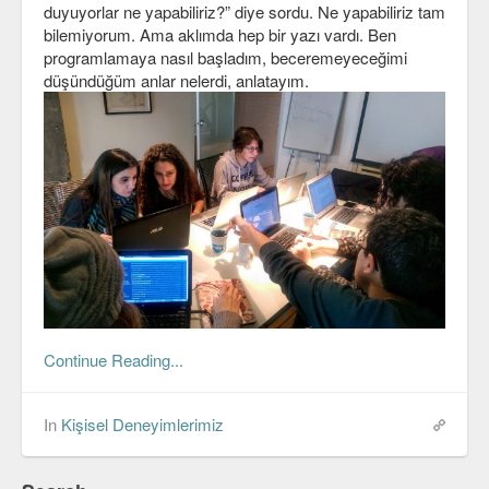
duyuyorlar ne yapabiliriz?” diye sordu. Ne yapabiliriz tam
C#
bilemiyorum. Ama aklımda hep bir yazı vardı. Ben
programlamaya nasıl başladım, beceremeyeceğimi
Java
düşündüğüm anlar nelerdi, anlatayım.
Javascript
PHP
Python
Scala
Güvenlik
Mobil
Continue Reading...
Android
OS
In
Kişisel Deneyimlerimiz
Linux