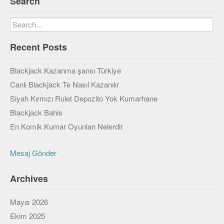
Search
Veri Yapıları & Algoritmalar
Veritabanı
Recent Posts
MongoDB
PostgreSQL
Blackjack Kazanma şansı Türkiye
Canlı Blackjack Te Nasıl Kazanılır
Robotik
Siyah Kırmızı Rulet Depozito Yok Kumarhane
Biz
Blackjack Bahis
En Komik Kumar Oyunları Nelerdir
Biz Kimiz?
Yazarlar
Mesaj Gönder
Etkinlikler
Archives
Bize Katılın
Mayıs 2026
Bize yazın
Ekim 2025