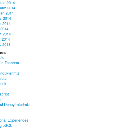
tos 2014
muz 2014
ran 2014
s 2014
n 2014
 2014
t 2014
 2014
ık 2013
ies
oid
üz Tasarımı
ndüklerimiz
rular
nlik
script
n
sel Deneyimlerimiz
x
l
onal Experiences
greSQL