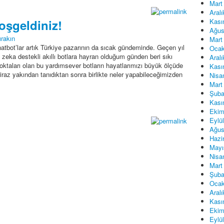
Mart
Aral
Kası
oşgeldiniz!
Ağus
rakın
Mart
bot’lar artık Türkiye pazarının da sıcak gündeminde. Geçen yıl
Ocak
ka destekli akıllı botlara hayran olduğum günden beri sıkı
Aral
oktaları olan bu yardımsever botların hayatlarımızı büyük ölçüde
Kası
iraz yakından tanıdıktan sonra birlikte neler yapabileceğimizden
Nisa
Mart
Şuba
Kası
Ekim
Eylü
Ağus
Hazi
Mayı
Nisa
Mart
Şuba
Ocak
Aral
Kası
Ekim
Eylü