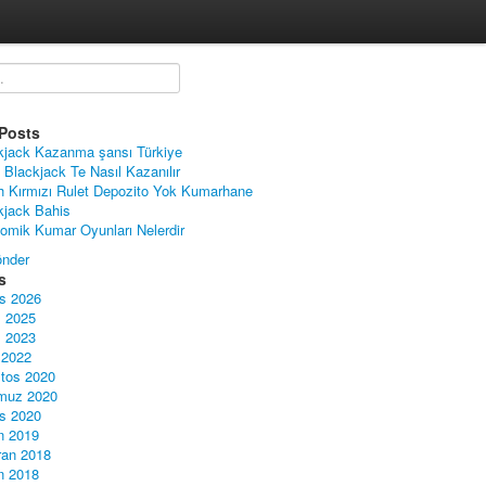
Posts
kjack Kazanma şansı Türkiye
 Blackjack Te Nasıl Kazanılır
h Kırmızı Rulet Depozito Yok Kumarhane
kjack Bahis
omik Kumar Oyunları Nelerdir
nder
s
s 2026
 2025
 2023
 2022
tos 2020
muz 2020
s 2020
n 2019
ran 2018
n 2018