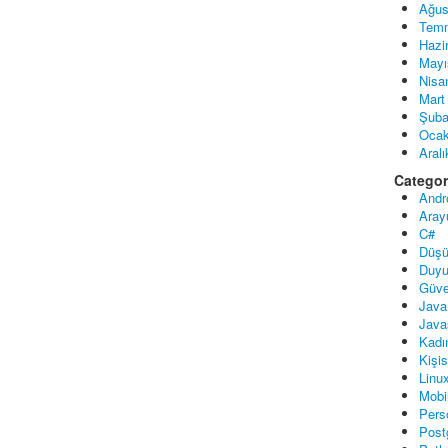
Ağus
Tem
Hazi
Mayı
Nisa
Mart
Şuba
Ocak
Aral
Categor
Andr
Aray
C#
Düşü
Duyu
Güve
Java
Java
Kadı
Kişi
Linu
Mobi
Pers
Post