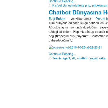
Continue Reading...
In
Kişisel Deneyimlerimiz
php
,
phpwomen
Chatbot Dünyasına H
Ezgi Erdem
—
25 Nisan 2018
—
Yorum bı
Tüm dünyada adından sıkça bahsedilen Chat
Ağustos ayının sonunda duyduğum, yapay ze
takipçileri oldum. Hepimize hitap edecek n
değiştireceğini düşünüyorum. Chatbotları b
bahsedeceğim 🙂
Continue Reading...
In
Teknik
agent
,
AI
,
chatbot
,
yapay zeka