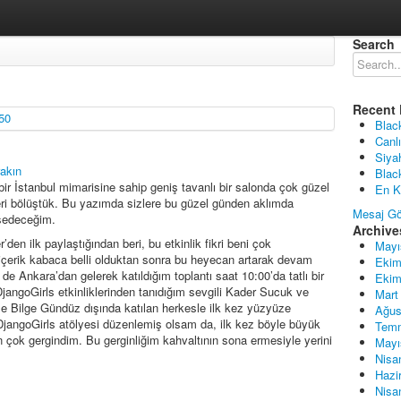
Search
Recent 
Blac
Canlı
Siya
akın
Blac
ir İstanbul mimarisine sahip geniş tavanlı bir salonda çok güzel
En K
işleri bölüştük. Bu yazımda sizlere bu güzel günden aklımda
Mesaj Gö
hsedeceğim.
Archive
den ilk paylaştığından beri, bu etkinlik fikri beni çok
Mayı
 içerik kabaca belli olduktan sonra bu heyecan artarak devam
Ekim
e Ankara’dan gelerek katıldığım toplantı saat 10:00’da tatlı bir
Ekim
jangoGirls etkinliklerinden tanıdığım sevgili Kader Sucuk ve
Mart
e Bilge Gündüz dışında katılan herkesle ilk kez yüzyüze
Ağus
 DjangoGirls atölyesi düzenlemiş olsam da, ilk kez böyle büyük
Tem
n çok gergindim. Bu gerginliğim kahvaltının sona ermesiyle yerini
Mayı
Nisa
Hazi
Nisa