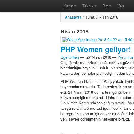
Kadın
Teknik
Biz
Viki
Anasayfa
/
Tumu / Nisan 2018
Nisan 2018
PHP Women geliyor!
Ege Orhan
—
27 Nisan 2018
—
Yorum bır
Geçtiğimiz cumartesi günü, eski ve güzel b
bir etkinliğin hayalini kurduk, planladık, 
kalanlardan ve neler planladığımızdan ba
PHP Women fikrini Emir Karşıyakalı Twitter’
heyecanlandırıyordu. Tarih netleştikten ve
etti. 21 Nisan 2018 cumartesi günü, benim d
kahvaltı eşliğinde başladı. Daha önceden D
Linux Yaz Kampında tanıştığım sevgili Ayş
tanıştım. Daha önce Eskişehir’de iki tane
bir organizasyonun içinde yer alacağım içi
yeni şeyler öğrenmenin neşesine bıraktı.