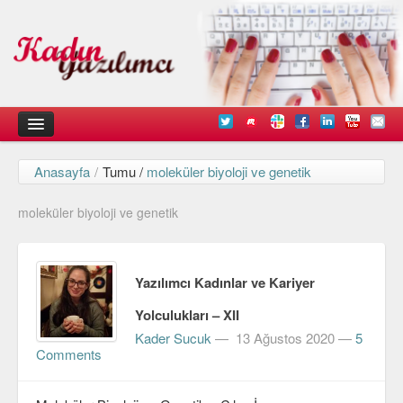
Anasayfa
/
Tumu /
moleküler biyoloji ve genetik
Kadın
moleküler biyoloji ve genetik
Duyurular
Kişisel Deneyimlerimiz
Yazılımcı Kadınlar ve Kariyer
Düşündüklerimiz
Yolculukları – XII
Teknik
Kader Sucuk
—
13 Ağustos 2020
—
5
Comments
Arayüz Tasarımı
Diller