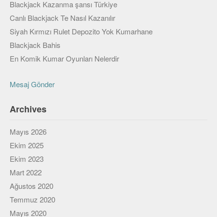
Blackjack Kazanma şansı Türkiye
Veri Yapıları & Algoritmalar
Canlı Blackjack Te Nasıl Kazanılır
Veritabanı
Siyah Kırmızı Rulet Depozito Yok Kumarhane
Blackjack Bahis
MongoDB
En Komik Kumar Oyunları Nelerdir
PostgreSQL
Mesaj Gönder
Robotik
Biz
Archives
Biz Kimiz?
Mayıs 2026
Yazarlar
Ekim 2025
Ekim 2023
Etkinlikler
Mart 2022
Bize Katılın
Ağustos 2020
Temmuz 2020
Bize yazın
Mayıs 2020