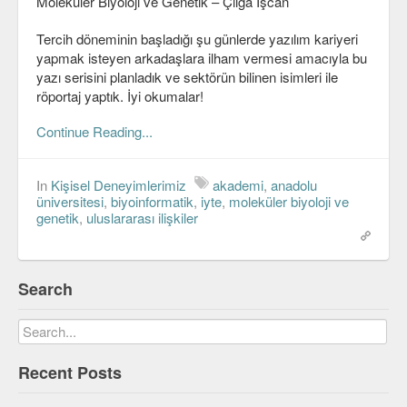
Moleküler Biyoloji ve Genetik – Çılga İşcan
C#
Tercih döneminin başladığı şu günlerde yazılım kariyeri
yapmak isteyen arkadaşlara ilham vermesi amacıyla bu
Java
yazı serisini planladık ve sektörün bilinen isimleri ile
röportaj yaptık. İyi okumalar!
Javascript
Continue Reading...
PHP
Python
In
Kişisel Deneyimlerimiz
akademi
,
anadolu
üniversitesi
,
biyoinformatik
,
iyte
,
moleküler biyoloji ve
Scala
genetik
,
uluslararası ilişkiler
Güvenlik
Mobil
Search
Android
OS
Recent Posts
Linux