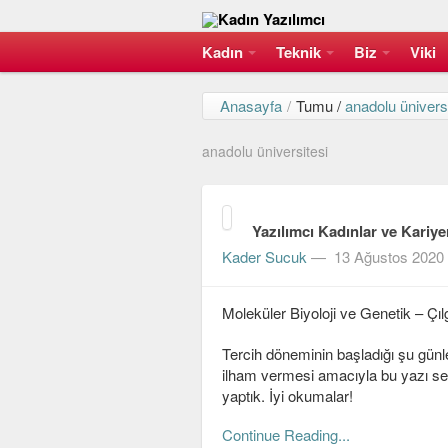
Kadın
Teknik
Biz
Viki
Anasayfa
/
Tumu /
anadolu ünivers
anadolu üniversitesi
Yazılımcı Kadınlar ve Kariyer
Kader Sucuk
—
13 Ağustos 2020
Moleküler Biyoloji ve Genetik – Çı
Tercih döneminin başladığı şu günl
ilham vermesi amacıyla bu yazı seris
yaptık. İyi okumalar!
Continue Reading...