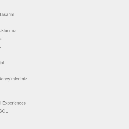
Tasarımı
klerimiz
ar
k
ipt
 Deneyimlerimiz
l Experiences
eSQL