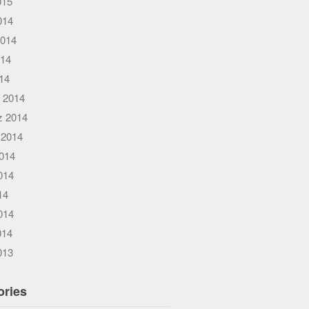
015
014
2014
014
014
 2014
 2014
 2014
014
014
14
014
014
013
ories