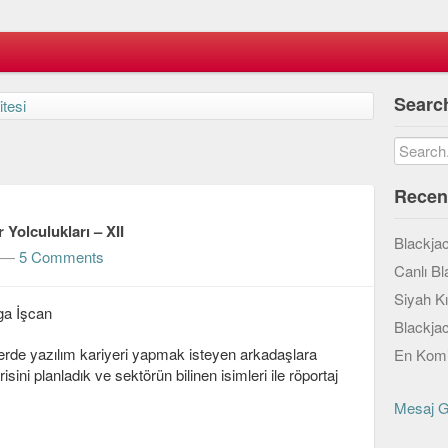
Searc
itesi
Recen
 Yolculukları – XII
Blackja
—
5 Comments
Canlı Bl
Siyah K
lga İşcan
Blackja
erde yazılım kariyeri yapmak isteyen arkadaşlara
En Komi
ini planladık ve sektörün bilinen isimleri ile röportaj
Mesaj 