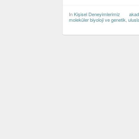
In
Kişisel Deneyimlerimiz
akad
moleküler biyoloji ve genetik
,
ulusla