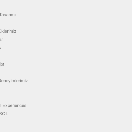
Tasarımı
klerimiz
ar
k
ipt
 Deneyimlerimiz
l Experiences
eSQL