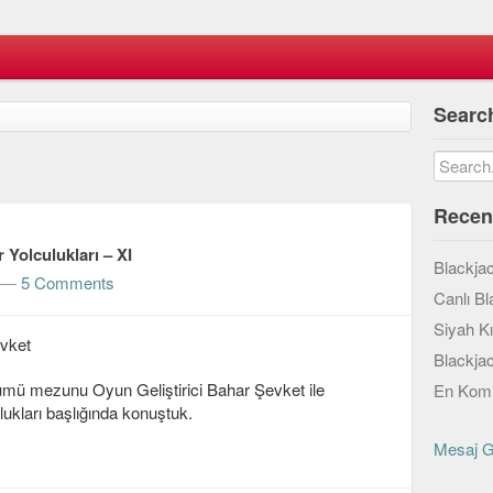
Searc
Recen
 Yolculukları – XI
Blackja
—
5 Comments
Canlı Bl
Siyah K
evket
Blackja
ümü mezunu Oyun Geliştirici Bahar Şevket ile
En Komi
lukları başlığında konuştuk.
Mesaj 