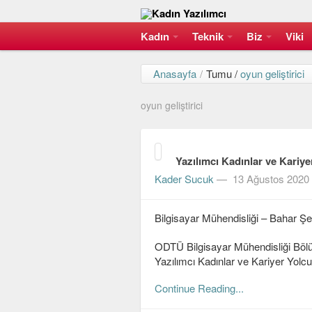
Kadın
Teknik
Biz
Viki
Anasayfa
/
Tumu /
oyun geliştirici
oyun geliştirici
Yazılımcı Kadınlar ve Kariyer
Kader Sucuk
—
13 Ağustos 2020
Bilgisayar Mühendisliği – Bahar Ş
ODTÜ Bilgisayar Mühendisliği Böl
Yazılımcı Kadınlar ve Kariyer Yolcu
Continue Reading...