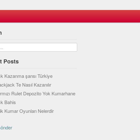
h
t Posts
ck Kazanma şansı Türkiye
ackjack Te Nasıl Kazanılır
ırmızı Rulet Depozito Yok Kumarhane
ck Bahis
k Kumar Oyunları Nelerdir
Gönder