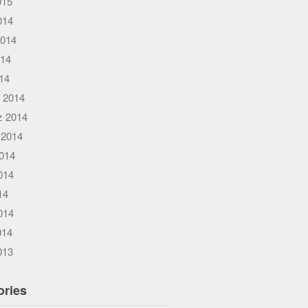
015
014
2014
014
014
 2014
 2014
 2014
014
014
14
014
014
013
ories