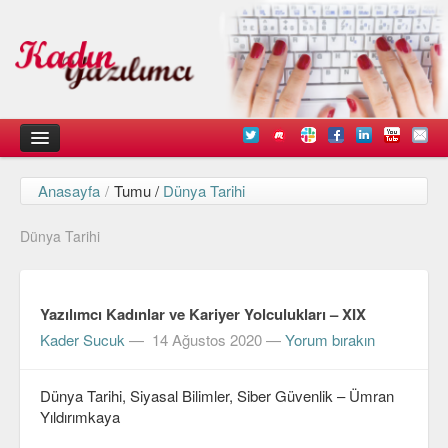
Anasayfa
/
Tumu /
Dünya Tarihi
Kadın
Dünya Tarihi
Duyurular
Kişisel Deneyimlerimiz
Yazılımcı Kadınlar ve Kariyer Yolculukları – XIX
Düşündüklerimiz
Kader Sucuk
—
14 Ağustos 2020
—
Yorum bırakın
Teknik
Dünya Tarihi, Siyasal Bilimler, Siber Güvenlik – Ümran
Arayüz Tasarımı
Yıldırımkaya
Diller