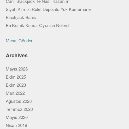
Canlı Blackjack Te Nasıl Kazanılır
Veri Yapıları & Algoritmalar
Siyah Kırmızı Rulet Depozito Yok Kumarhane
Veritabanı
Blackjack Bahis
En Komik Kumar Oyunları Nelerdir
MongoDB
PostgreSQL
Mesaj Gönder
Robotik
Archives
Biz
Mayıs 2026
Biz Kimiz?
Ekim 2025
Ekim 2023
Yazarlar
Mart 2022
Etkinlikler
Ağustos 2020
Bize Katılın
Temmuz 2020
Mayıs 2020
Bize yazın
Nisan 2019