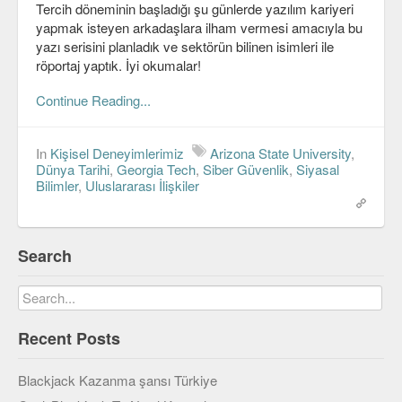
Tercih döneminin başladığı şu günlerde yazılım kariyeri
C#
yapmak isteyen arkadaşlara ilham vermesi amacıyla bu
yazı serisini planladık ve sektörün bilinen isimleri ile
Java
röportaj yaptık. İyi okumalar!
Javascript
Continue Reading...
PHP
In
Kişisel Deneyimlerimiz
Arizona State University
,
Python
Dünya Tarihi
,
Georgia Tech
,
Siber Güvenlik
,
Siyasal
Bilimler
,
Uluslararası İlişkiler
Scala
Güvenlik
Search
Mobil
Android
Recent Posts
OS
Blackjack Kazanma şansı Türkiye
Linux