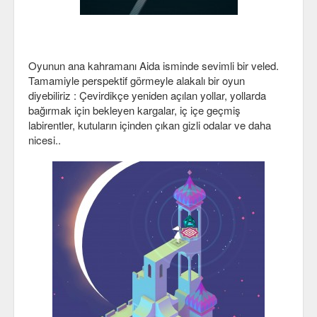
Veri Yapıları & Algoritmalar
Veritabanı
Oyunun ana kahramanı Aida isminde sevimli bir veled.
MongoDB
Tamamiyle perspektif görmeyle alakalı bir oyun
diyebiliriz : Çevirdikçe yeniden açılan yollar, yollarda
PostgreSQL
bağırmak için bekleyen kargalar, iç içe geçmiş
labirentler, kutuların içinden çıkan gizli odalar ve daha
Robotik
nicesi..
Biz
Biz Kimiz?
Yazarlar
Etkinlikler
Bize Katılın
Bize yazın