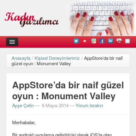
Anasayfa
/
Kişisel Deneyimlerimiz
/
AppStore’da bir naif
Kadın
güzel oyun : Monument Valley
Duyurular
AppStore’da bir naif güzel
Kişisel Deneyimlerimiz
oyun : Monument Valley
Düşündüklerimiz
Ayşe Çetin
—
9 Mayıs 2014
—
Yorum bırakın
Teknik
Arayüz Tasarımı
Merhabalar,
Diller
Bir android uygulama geliştiricisi olarak iOS’ta olan