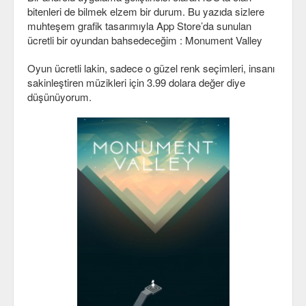
bitenleri de bilmek elzem bir durum. Bu yazıda sizlere
C#
muhteşem grafik tasarımıyla App Store’da sunulan
ücretli bir oyundan bahsedeceğim : Monument Valley
Java
Oyun ücretli lakin, sadece o güzel renk seçimleri, insanı
Javascript
sakinleştiren müzikleri için 3.99 dolara değer diye
düşünüyorum.
PHP
Python
Scala
Güvenlik
Mobil
Android
OS
Linux