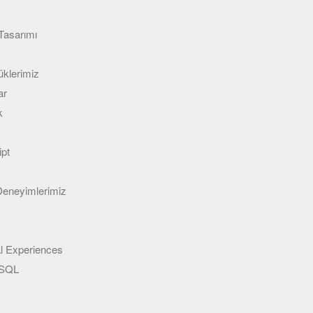
Tasarımı
klerimiz
ar
k
ipt
 Deneyimlerimiz
l Experiences
eSQL