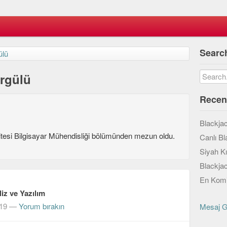
Searc
ülü
rgülü
Recen
Blackja
tesi Bilgisayar Mühendisliği bölümünden mezun oldu.
Canlı Bl
Siyah K
Blackja
En Komi
iz ve Yazılım
19
—
Yorum bırakın
Mesaj 