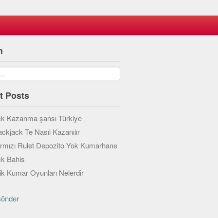
h
t Posts
ck Kazanma şansı Türkiye
ackjack Te Nasıl Kazanılır
ırmızı Rulet Depozito Yok Kumarhane
ck Bahis
k Kumar Oyunları Nelerdir
Gönder