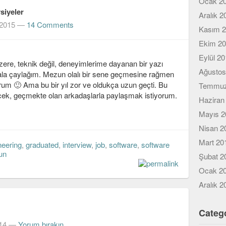
Ocak 2
siyeler
Aralık 2
 2015
—
14 Comments
Kasım 
Ekim 2
Eylül 2
zere, teknik değil, deneyimlerime dayanan bir yazı
Ağustos
ala çaylağım. Mezun olalı bir sene geçmesine rağmen
um 🙂 Ama bu bir yıl zor ve oldukça uzun geçti. Bu
Temmuz
cek, geçmekte olan arkadaşlarla paylaşmak istiyorum.
Haziran
Mayıs 2
Nisan 2
Mart 20
neering
,
graduated
,
interview
,
job
,
software
,
software
un
Şubat 2
Ocak 2
Aralık 2
Categ
14
—
Yorum bırakın