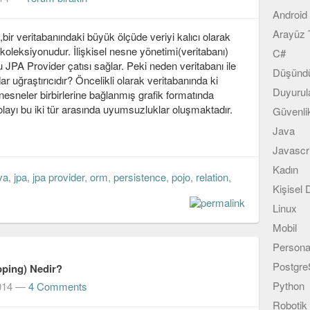
Android
Arayüz 
ir veritabanındaki büyük ölçüde veriyi kalıcı olarak
 koleksiyonudur. İlişkisel nesne yönetimi(veritabanı)
C#
 JPA Provider çatısı sağlar. Peki neden veritabanı ile
Düşündü
r uğraştırıcıdır? Öncelikli olarak veritabanında ki
Duyurul
 nesneler birbirlerine bağlanmış grafik formatında
olayı bu iki tür arasında uyumsuzluklar oluşmaktadır.
Güvenli
Java
Javascr
Kadın
va
,
jpa
,
jpa provider
,
orm
,
persistence
,
pojo
,
relation
,
Kişisel
Linux
Mobil
Persona
Postgr
ping) Nedir?
Python
014
—
4 Comments
Robotik