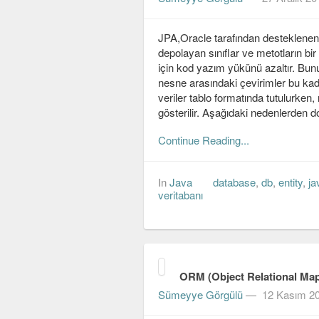
JPA,Oracle tarafından desteklenen,b
depolayan sınıflar ve metotların bir
için kod yazım yükünü azaltır. Bunu
nesne arasındaki çevirimler bu kada
veriler tablo formatında tutulurken,
gösterilir. Aşağıdaki nedenlerden d
Continue Reading...
In
Java
database
,
db
,
entity
,
ja
veritabanı
ORM (Object Relational Map
Sümeyye Görgülü
—
12 Kasım 2