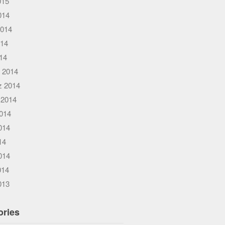
015
014
2014
014
014
 2014
 2014
 2014
014
014
14
014
014
013
ories