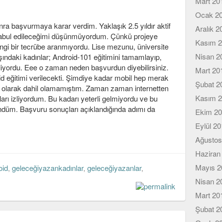
Mart 20
Ocak 2
onra başvurmaya karar verdim. Yaklaşık 2.5 yıldır aktif
Aralık 2
 kabul edileceğimi düşünmüyordum. Çünkü projeye
Kasım 
angi bir tecrübe aranmıyordu. Lise mezunu, üniversite
Nisan 2
ındaki kadınlar; Android-101 eğitimini tamamlayıp,
iliyordu. Eee o zaman neden başvurdun diyebilirsiniz.
Mart 20
d eğitimi verilecekti. Şimdiye kadar mobil hep merak
Şubat 2
am olarak dahil olamamıştım. Zaman zaman internetten
Kasım 
ları izliyordum. Bu kadarı yeterli gelmiyordu ve bu
ündüm. Başvuru sonuçları açıklandığında adımı da
Ekim 2
Eylül 2
Ağustos
Haziran
Mayıs 2
oid
,
geleceğiyazankadınlar
,
geleceğiyazanlar
,
Nisan 2
Mart 20
Şubat 2