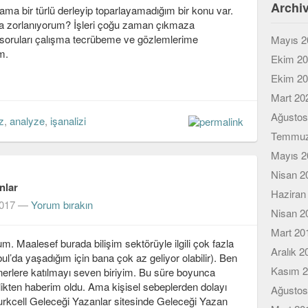
Archi
ma bir türlü derleyip toparlayamadığım bir konu var.
rda zorlanıyorum? İşleri çoğu zaman çıkmaza
 soruları çalışma tecrübeme ve gözlemlerime
Mayıs 2
m.
Ekim 2
Ekim 2
Mart 20
Ağustos
z
,
analyze
,
işanalizi
Temmuz
Mayıs 2
Nisan 2
nlar
Haziran
2017
—
Yorum bırakın
Nisan 2
Mart 20
um. Maalesef burada bilişim sektörüyle ilgili çok fazla
Aralık 2
ul’da yaşadığım için bana çok az geliyor olabilir). Ben
Kasım 
seminerlere katılmayı seven biriyim. Bu süre boyunca
nlikten haberim oldu. Ama kişisel sebeplerden dolayı
Ağustos
urkcell Geleceği Yazanlar sitesinde Geleceği Yazan