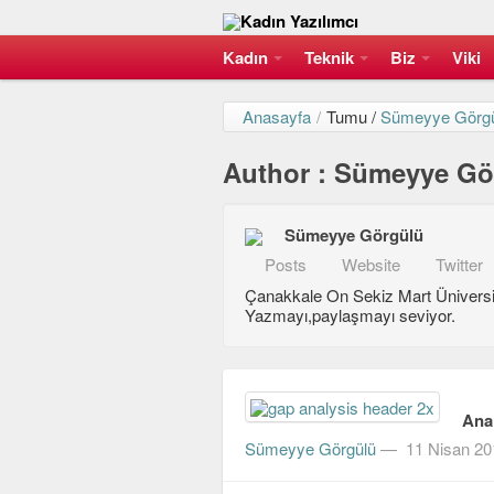
Kadın
Teknik
Biz
Viki
Anasayfa
/
Tumu /
Sümeyye Görg
Author : Sümeyye Gö
Sümeyye Görgülü
Posts
Website
Twitter
Çanakkale On Sekiz Mart Üniversi
Yazmayı,paylaşmayı seviyor.
Anal
Sümeyye Görgülü
—
11 Nisan 20