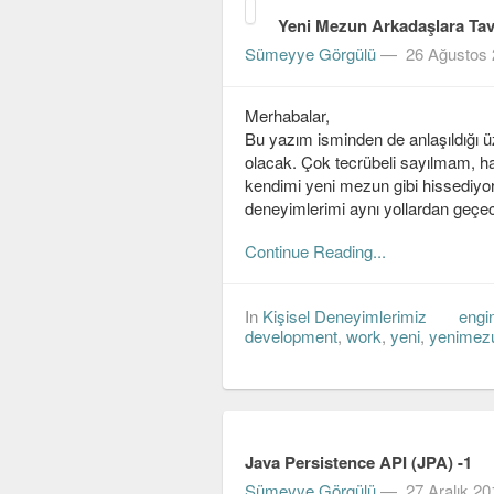
Yeni Mezun Arkadaşlara Tav
Sümeyye Görgülü
—
26 Ağustos
Merhabalar,
Bu yazım isminden de anlaşıldığı ü
olacak. Çok tecrübeli sayılmam, h
kendimi yeni mezun gibi hissediyor
deneyimlerimi aynı yollardan geçe
Continue Reading...
In
Kişisel Deneyimlerimiz
engi
development
,
work
,
yeni
,
yenimez
Java Persistence API (JPA) -1
Sümeyye Görgülü
—
27 Aralık 20