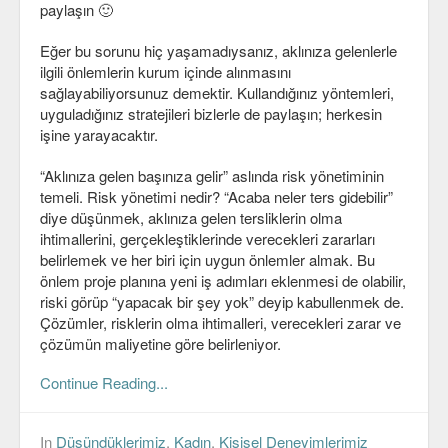
paylaşın 🙂
Veri Yapıları & Algoritmalar
Eğer bu sorunu hiç yaşamadıysanız, aklınıza gelenlerle
Veritabanı
ilgili önlemlerin kurum içinde alınmasını
sağlayabiliyorsunuz demektir. Kullandığınız yöntemleri,
MongoDB
uyguladığınız stratejileri bizlerle de paylaşın; herkesin
işine yarayacaktır.
PostgreSQL
“Aklınıza gelen başınıza gelir” aslında risk yönetiminin
Robotik
temeli. Risk yönetimi nedir? “Acaba neler ters gidebilir”
diye düşünmek, aklınıza gelen tersliklerin olma
Biz
ihtimallerini, gerçekleştiklerinde verecekleri zararları
Biz Kimiz?
belirlemek ve her biri için uygun önlemler almak. Bu
önlem proje planına yeni iş adımları eklenmesi de olabilir,
Yazarlar
riski görüp “yapacak bir şey yok” deyip kabullenmek de.
Çözümler, risklerin olma ihtimalleri, verecekleri zarar ve
Etkinlikler
çözümün maliyetine göre belirleniyor.
Bize Katılın
Continue Reading...
Bize yazın
In
Düşündüklerimiz
,
Kadın
,
Kişisel Deneyimlerimiz