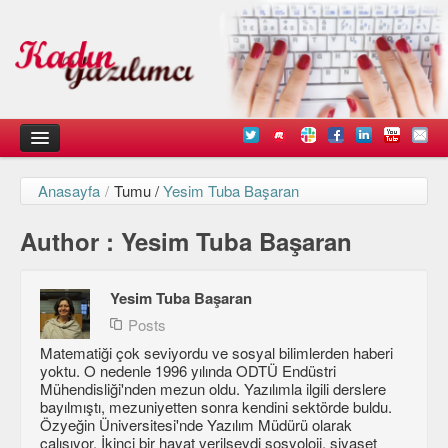
Anasayfa
/
Tumu /
Yesim Tuba Başaran
Kadın
Author : Yesim Tuba Başaran
Duyurular
Kişisel Deneyimlerimiz
Yesim Tuba Başaran
Düşündüklerimiz
Posts
Matematiği çok seviyordu ve sosyal bilimlerden haberi
Teknik
yoktu. O nedenle 1996 yılında ODTÜ Endüstri
Mühendisliği'nden mezun oldu. Yazılımla ilgili derslere
Arayüz Tasarımı
bayılmıştı, mezuniyetten sonra kendini sektörde buldu.
Özyeğin Üniversitesi'nde Yazılım Müdürü olarak
Diller
çalışıyor. İkinci bir hayat verilseydi sosyoloji, siyaset