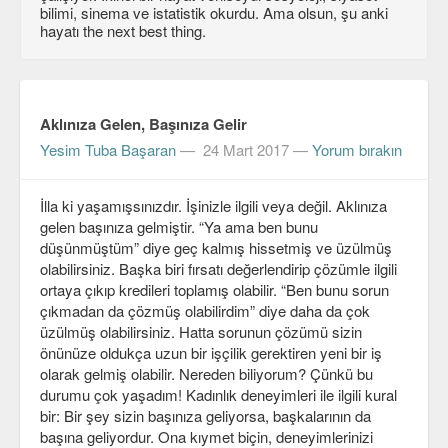
bilimi, sinema ve istatistik okurdu. Ama olsun, şu anki
C#
hayatı the next best thing.
Java
Javascript
Aklınıza Gelen, Başınıza Gelir
PHP
Yesim Tuba Başaran
—
24 Mart 2017
—
Yorum bırakın
Python
İlla ki yaşamışsınızdır. İşinizle ilgili veya değil. Aklınıza
gelen başınıza gelmiştir. “Ya ama ben bunu
Scala
düşünmüştüm” diye geç kalmış hissetmiş ve üzülmüş
Güvenlik
olabilirsiniz. Başka biri fırsatı değerlendirip çözümle ilgili
ortaya çıkıp kredileri toplamış olabilir. “Ben bunu sorun
Mobil
çıkmadan da çözmüş olabilirdim” diye daha da çok
üzülmüş olabilirsiniz. Hatta sorunun çözümü sizin
Android
önünüze oldukça uzun bir işçilik gerektiren yeni bir iş
olarak gelmiş olabilir. Nereden biliyorum? Çünkü bu
OS
durumu çok yaşadım! Kadınlık deneyimleri ile ilgili kural
bir: Bir şey sizin başınıza geliyorsa, başkalarının da
Linux
başına geliyordur. Ona kıymet biçin, deneyimlerinizi