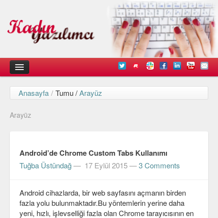
Anasayfa
/
Tumu /
Arayüz
Kadın
Arayüz
Duyurular
Kişisel Deneyimlerimiz
Android’de Chrome Custom Tabs Kullanımı
Düşündüklerimiz
Tuğba Üstündağ
—
17 Eylül 2015
—
3 Comments
Teknik
Android cihazlarda, bir web sayfasını açmanın birden
Arayüz Tasarımı
fazla yolu bulunmaktadır.Bu yöntemlerin yerine daha
Diller
yeni, hızlı, işlevselliği fazla olan Chrome tarayıcısının en