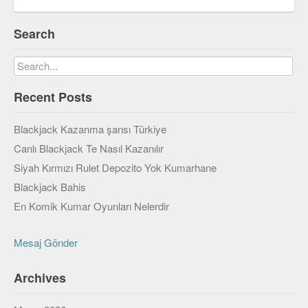
Veri Yapıları & Algoritmalar
Search
Veritabanı
MongoDB
Recent Posts
PostgreSQL
Robotik
Blackjack Kazanma şansı Türkiye
Canlı Blackjack Te Nasıl Kazanılır
Biz
Siyah Kırmızı Rulet Depozito Yok Kumarhane
Biz Kimiz?
Blackjack Bahis
Yazarlar
En Komik Kumar Oyunları Nelerdir
Etkinlikler
Mesaj Gönder
Bize Katılın
Archives
Bize yazın