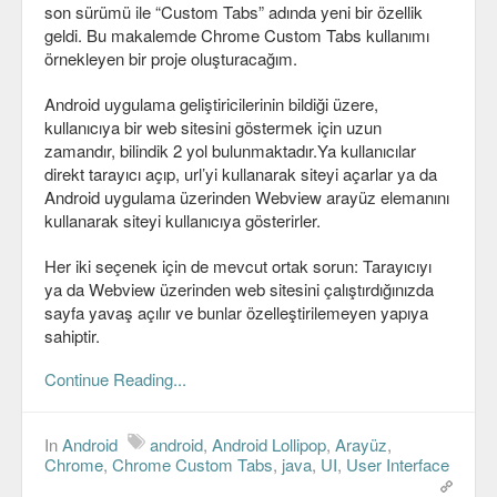
son sürümü ile “Custom Tabs” adında yeni bir özellik
C#
geldi. Bu makalemde Chrome Custom Tabs kullanımı
örnekleyen bir proje oluşturacağım.
Java
Android uygulama geliştiricilerinin bildiği üzere,
Javascript
kullanıcıya bir web sitesini göstermek için uzun
zamandır, bilindik 2 yol bulunmaktadır.Ya kullanıcılar
PHP
direkt tarayıcı açıp, url’yi kullanarak siteyi açarlar ya da
Android uygulama üzerinden Webview arayüz elemanını
Python
kullanarak siteyi kullanıcıya gösterirler.
Scala
Her iki seçenek için de mevcut ortak sorun: Tarayıcıyı
ya da Webview üzerinden web sitesini çalıştırdığınızda
Güvenlik
sayfa yavaş açılır ve bunlar özelleştirilemeyen yapıya
sahiptir.
Mobil
Continue Reading...
Android
OS
In
Android
android
,
Android Lollipop
,
Arayüz
,
Chrome
,
Chrome Custom Tabs
,
java
,
UI
,
User Interface
Linux