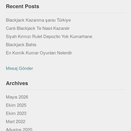
Recent Posts
Veri Yapıları & Algoritmalar
Veritabanı
Blackjack Kazanma şansı Türkiye
Canlı Blackjack Te Nasıl Kazanılır
MongoDB
Siyah Kırmızı Rulet Depozito Yok Kumarhane
PostgreSQL
Blackjack Bahis
Robotik
En Komik Kumar Oyunları Nelerdir
Biz
Mesaj Gönder
Biz Kimiz?
Archives
Yazarlar
Mayıs 2026
Etkinlikler
Ekim 2025
Bize Katılın
Ekim 2023
Mart 2022
Bize yazın
Ağustos 2020