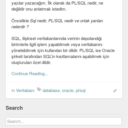
yazılar yazacağım. İlk olarak da PL/SQL nedir, ne
C#
değildir onu anlatmak istedim.
Java
Öncelikle
Sql nedir, PL/SQL nedir ve ortak yanları
nelerdir ?
Javascript
SQL, ilişkisel veritabanlarında verinin depolandığı
PHP
birimlerle ilgili işlem yapabilmek veya veritabanını
yönetebilmek için kullanılan bir dildir. PL/SQL ise Oracle
Python
şirketi tarafından SQL’in kısıtlamalarını aşabilmek için
oluşturulan özel dildir.
Scala
Continue Reading...
Güvenlik
Mobil
In
Veritabanı
database
,
oracle
,
pl/sql
Android
Search
OS
Linux