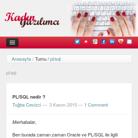
Anasayfa
/
Tumu /
pl/sql
Kadın
pl/sql
Duyurular
Kişisel Deneyimlerimiz
PL/SQL nedir ?
Düşündüklerimiz
Tuğba Cevizci
—
3 Kasım 2015
—
1 Comment
Teknik
Merhabalar
,
Arayüz Tasarımı
Diller
Ben burada zaman zaman Oracle ve PL/SQL ile ilgili