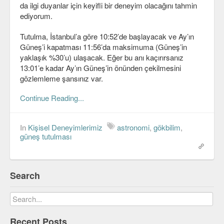
da ilgi duyanlar için keyifli bir deneyim olacağını tahmin
C#
ediyorum.
Java
Tutulma, İstanbul’a göre 10:52’de başlayacak ve Ay’ın
Güneş’i kapatması 11:56’da maksimuma (Güneş’in
Javascript
yaklaşık %30’u) ulaşacak. Eğer bu anı kaçırırsanız
13:01’e kadar Ay’ın Güneş’in önünden çekilmesini
PHP
gözlemleme şansınız var.
Python
Continue Reading...
Scala
In
Kişisel Deneyimlerimiz
astronomi
,
gökbilim
,
Güvenlik
güneş tutulması
Mobil
Android
Search
OS
Linux
Recent Posts