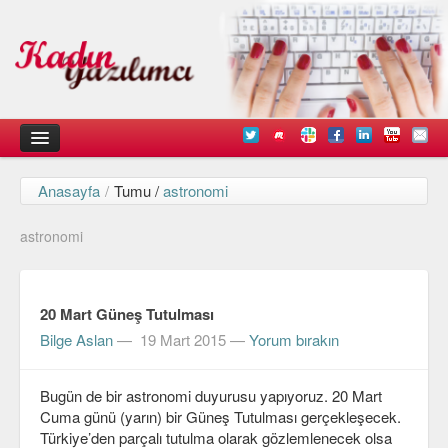
Anasayfa
/
Tumu /
astronomi
Kadın
astronomi
Duyurular
Kişisel Deneyimlerimiz
20 Mart Güneş Tutulması
Düşündüklerimiz
Bilge Aslan
—
19 Mart 2015
—
Yorum bırakın
Teknik
Bugün de bir astronomi duyurusu yapıyoruz. 20 Mart
Arayüz Tasarımı
Cuma günü (yarın) bir Güneş Tutulması gerçekleşecek.
Diller
Türkiye’den parçalı tutulma olarak gözlemlenecek olsa