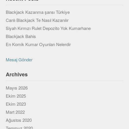
Veri Yapıları & Algoritmalar
Blackjack Kazanma şansı Türkiye
Veritabanı
Canlı Blackjack Te Nasıl Kazanılır
Siyah Kırmızı Rulet Depozito Yok Kumarhane
MongoDB
Blackjack Bahis
PostgreSQL
En Komik Kumar Oyunları Nelerdir
Robotik
Mesaj Gönder
Biz
Archives
Biz Kimiz?
Yazarlar
Mayıs 2026
Ekim 2025
Etkinlikler
Ekim 2023
Bize Katılın
Mart 2022
Ağustos 2020
Bize yazın
Temmuz 2020