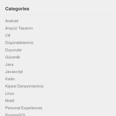
Categories
Android
Arayüz Tasarımı
C#
Düşündüklerimiz
Duyurular
Güvenlik
Java
Javascript
Kadın
Kişisel Deneyimlerimiz
Linux
Mobil
Personal Experiences
PostgreSQL