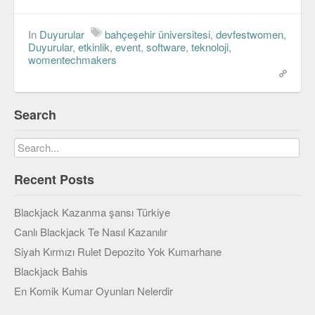
In
Duyurular
bahçeşehir üniversitesi
,
devfestwomen
,
Duyurular
,
etkinlik
,
event
,
software
,
teknoloji
,
womentechmakers
Search
Recent Posts
Blackjack Kazanma şansı Türkiye
Canlı Blackjack Te Nasıl Kazanılır
Siyah Kırmızı Rulet Depozito Yok Kumarhane
Blackjack Bahis
En Komik Kumar Oyunları Nelerdir