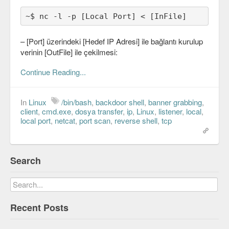
Veri Yapıları & Algoritmalar
~$ nc -l -p [Local Port] < [InFile]
Veritabanı
– [Port] üzerindeki [Hedef IP Adresi] ile bağlantı kurulup
MongoDB
verinin [OutFile] ile çekilmesi:
PostgreSQL
Continue Reading...
Robotik
In
Linux
/bin/bash
,
backdoor shell
,
banner grabbing
,
client
,
cmd.exe
,
dosya transfer
,
ip
,
Linux
,
listener
,
local
,
Biz
local port
,
netcat
,
port scan
,
reverse shell
,
tcp
Biz Kimiz?
Yazarlar
Search
Etkinlikler
Bize Katılın
Recent Posts
Bize yazın