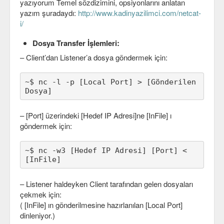
yazıyorum Temel sözdizimini, opsiyonlarını anlatan
yazım şuradaydı:
http://www.kadinyazilimci.com/netcat-
C#
i/
Java
Dosya Transfer İşlemleri:
Javascript
– Client’dan Listener’a dosya göndermek için:
PHP
~$ nc -l -p [Local Port] > [Gönderilen 
Dosya]
Python
Scala
– [Port] üzerindeki [Hedef IP Adresi]ne [InFile] ı
göndermek için:
Güvenlik
~$ nc -w3 [Hedef IP Adresi] [Port] < 
Mobil
[InFile]
Android
– Listener haldeyken Client tarafından gelen dosyaları
OS
çekmek için:
( [InFile] ın gönderilmesine hazırlanılan [Local Port]
Linux
dinleniyor.)