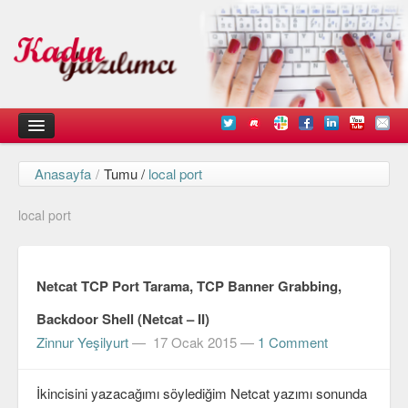
Anasayfa
/
Tumu /
local port
Kadın
local port
Duyurular
Kişisel Deneyimlerimiz
Netcat TCP Port Tarama, TCP Banner Grabbing,
Düşündüklerimiz
Backdoor Shell (Netcat – II)
Teknik
Zinnur Yeşilyurt
—
17 Ocak 2015
—
1 Comment
Arayüz Tasarımı
İkincisini yazacağımı söylediğim Netcat yazımı sonunda
Diller