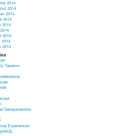
tos 2014
muz 2014
ran 2014
s 2014
n 2014
 2014
t 2014
 2014
ık 2013
ies
oid
üz Tasarımı
ndüklerimiz
rular
nlik
script
n
sel Deneyimlerimiz
x
l
onal Experiences
greSQL