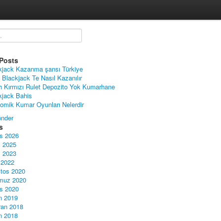
Posts
kjack Kazanma şansı Türkiye
 Blackjack Te Nasıl Kazanılır
h Kırmızı Rulet Depozito Yok Kumarhane
kjack Bahis
omik Kumar Oyunları Nelerdir
nder
s
s 2026
 2025
 2023
 2022
tos 2020
muz 2020
s 2020
n 2019
ran 2018
n 2018