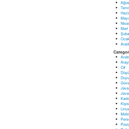
Ağus
Tem
Hazi
Mayı
Nisa
Mart
Şuba
Ocak
Aral
Categor
Andr
Aray
C#
Düşü
Duyu
Güve
Java
Java
Kadı
Kişi
Linu
Mobi
Pers
Post