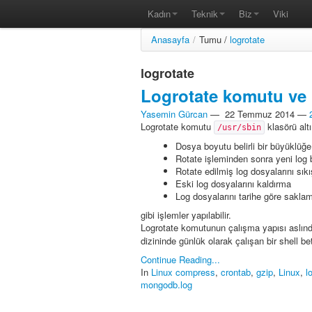
Kadın
Teknik
Biz
Viki
Anasayfa
/
Tumu /
logrotate
logrotate
Logrotate komutu ve 
Yasemin Gürcan
—
22 Temmuz 2014
—
Logrotate komutu
klasörü alt
/usr/sbin
Dosya boyutu belirli bir büyüklüğe
Rotate işleminden sonra yeni log b
Rotate edilmiş log dosyalarını sık
Eski log dosyalarını kaldırma
Log dosyalarını tarihe göre sakla
gibi işlemler yapılabilir.
Logrotate komutunun çalışma yapısı aslınd
dizininde günlük olarak çalışan bir shell beti
Continue Reading...
In
Linux
compress
,
crontab
,
gzip
,
Linux
,
l
mongodb.log