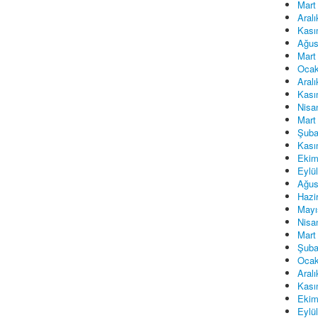
Mart
Aral
Kası
Ağus
Mart
Ocak
Aral
Kası
Nisa
Mart
Şuba
Kası
Ekim
Eylü
Ağus
Hazi
Mayı
Nisa
Mart
Şuba
Ocak
Aral
Kası
Ekim
Eylü