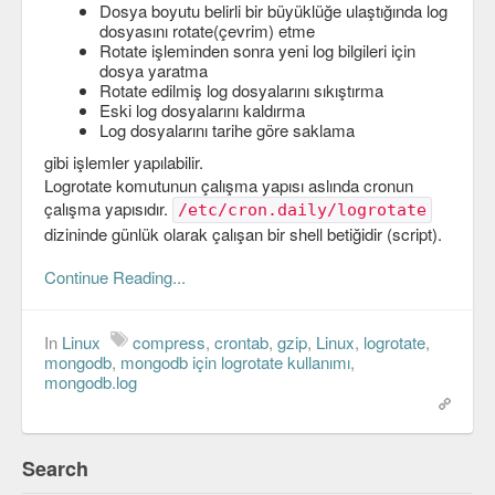
Dosya boyutu belirli bir büyüklüğe ulaştığında log
C#
dosyasını rotate(çevrim) etme
Rotate işleminden sonra yeni log bilgileri için
dosya yaratma
Java
Rotate edilmiş log dosyalarını sıkıştırma
Eski log dosyalarını kaldırma
Javascript
Log dosyalarını tarihe göre saklama
gibi işlemler yapılabilir.
PHP
Logrotate komutunun çalışma yapısı aslında cronun
Python
çalışma yapısıdır.
/etc/cron.daily/logrotate
dizininde günlük olarak çalışan bir shell betiğidir (script).
Scala
Continue Reading...
Güvenlik
Mobil
In
Linux
compress
,
crontab
,
gzip
,
Linux
,
logrotate
,
mongodb
,
mongodb için logrotate kullanımı
,
mongodb.log
Android
OS
Search
Linux