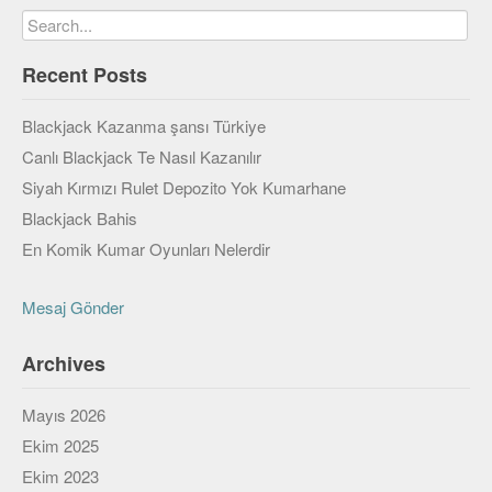
Veri Yapıları & Algoritmalar
Veritabanı
Recent Posts
MongoDB
Blackjack Kazanma şansı Türkiye
PostgreSQL
Canlı Blackjack Te Nasıl Kazanılır
Siyah Kırmızı Rulet Depozito Yok Kumarhane
Robotik
Blackjack Bahis
Biz
En Komik Kumar Oyunları Nelerdir
Biz Kimiz?
Mesaj Gönder
Yazarlar
Archives
Etkinlikler
Mayıs 2026
Bize Katılın
Ekim 2025
Bize yazın
Ekim 2023