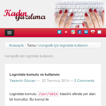
Anasayfa
/
Tumu /
mongodb için logrotate kullanımı
Kadın
mongodb için logrotate kullanımı
Duyurular
Kişisel Deneyimlerimiz
Logrotate komutu ve kullanımı
Düşündüklerimiz
Yasemin Gürcan
—
22 Temmuz 2014
—
2 Comments
Teknik
Logrotate komutu
klasörü altında yer alan
Arayüz Tasarımı
/usr/sbin
bir komuttur. Bu komut ile
Diller