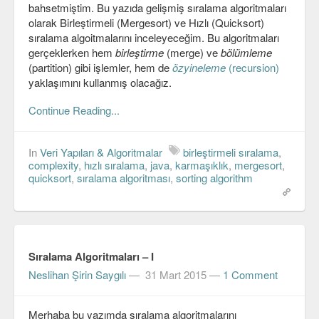
bahsetmiştim. Bu yazıda gelişmiş sıralama algoritmaları
C#
olarak Birleştirmeli (Mergesort) ve Hızlı (Quicksort)
sıralama algoitmalarını inceleyeceğim. Bu algoritmaları
Java
gerçeklerken hem
birleştirme
(merge) ve
bölümleme
(partition) gibi işlemler, hem de
özyineleme
(recursion)
Javascript
yaklaşımını kullanmış olacağız.
PHP
Continue Reading...
Python
In
Veri Yapıları & Algoritmalar
birleştirmeli sıralama
,
Scala
complexity
,
hızlı sıralama
,
java
,
karmaşıklık
,
mergesort
,
quicksort
,
sıralama algoritması
,
sorting algorithm
Güvenlik
Mobil
Android
Sıralama Algoritmaları – I
Neslihan Şirin Saygılı
—
31 Mart 2015
—
1 Comment
OS
Linux
Merhaba bu yazımda sıralama algoritmalarını