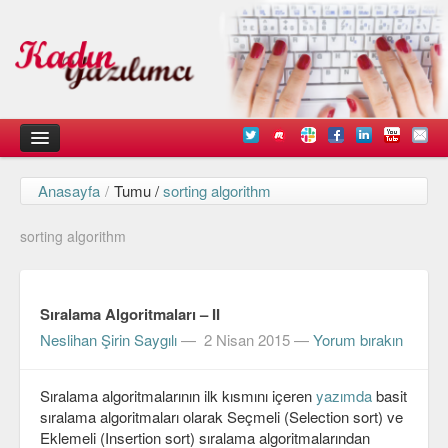
Anasayfa
/
Tumu /
sorting algorithm
Kadın
sorting algorithm
Duyurular
Kişisel Deneyimlerimiz
Sıralama Algoritmaları – II
Düşündüklerimiz
Neslihan Şirin Saygılı
—
2 Nisan 2015
—
Yorum bırakın
Teknik
Sıralama algoritmalarının ilk kısmını içeren
yazımda
basit
Arayüz Tasarımı
sıralama algoritmaları olarak Seçmeli (Selection sort) ve
Diller
Eklemeli (Insertion sort) sıralama algoritmalarından