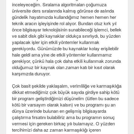
inceleyeceğim. Sıralama algoritmaları çoğumuza
Veri Yapıları & Algoritmalar
üniversite ders sıralarında kalmış görünse de aslında
gündelik hayatımızda kullandığımız hemen hemen her
Veritabanı
teknik aracın işleyişinde rol alıyor. Bundan otuz kırk yıl
önce bilgisayar teknolojisinin sunabileceği işlemci, bellek
MongoDB
ve sabit disk gibi kaynaklar oldukça sınırlıydı, bu yüzden
PostgreSQL
yapılacak işler için etkili yöntemler kullanmak
gerekiyordu. Günümüzde bu kaynaklar kolay erişilebilir
Robotik
hale geldi ama yine de etkili yöntemler kullanmamız
gerekiyor, çünkü hala çok daha etkili kullanmak zorunda
Biz
olduğumuz bir kaynak olan
zaman
katı bir kısıt olarak
karşımızda duruyor.
Biz Kimiz?
Çok basit şekilde yaklaşalım, verimliliğe ve karmaşıklığa
Yazarlar
dikkat etmediğimiz çok büyük sayıda girdiye sahip kötü
bir program geliştirdiğimizi düşünelim (lütfen bu sadece
Etkinlikler
kötü bir varsayım olarak kalsın) ve bu programı şu an
dünya üzerinde bulunan en gelişmiş bilgisayarda
Bize Katılın
çalıştırma fırsatını bulabiliriz ama bu programın sonuç
vermesi için gereken birkaç yılı bulamayız. O yüzden
Bize yazın
tercihimizi daha az zaman karmaşıklığı içeren